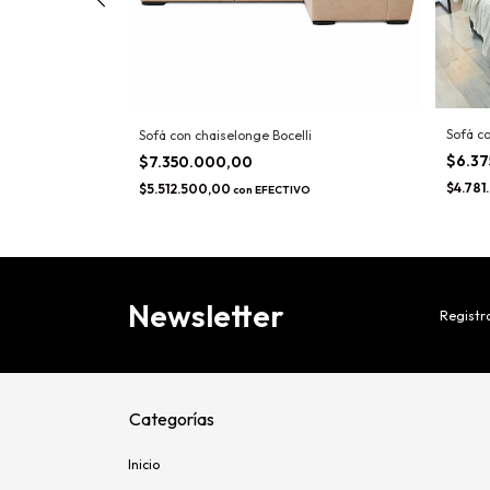
Sofá c
t
Sofá con chaiselonge Bocelli
$6.3
$7.350.000,00
$4.781
$5.512.500,00
VO
con
EFECTIVO
Newsletter
Registra
Categorías
Inicio