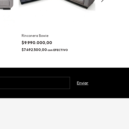
Rinconera Bowie
Sofá con chaise
$9.990.000,00
$4.999.900,
$7.492.500,00
$3.749.925,00
con
EFECTIVO
c