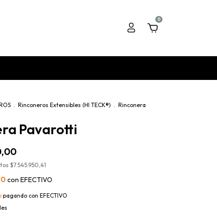
0
ROS
.
Rinconeros Extensibles (HI TECK®)
.
Rinconera
ra Pavarotti
0,00
stos
$7.545.950,41
00
con
EFECTIVO
o
pagando con EFECTIVO
les