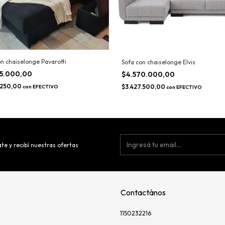
on chaiselonge Pavarotti
Sofa con chaiselonge Elvis
75.000,00
$4.570.000,00
.250,00
$3.427.500,00
con
EFECTIVO
con
EFECTIVO
te y recibí nuestras ofertas
Contactános
1150232216